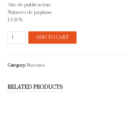
Año de publicación:
Número de páginas:
I.S.B.N:
El
ADD TO CART
caballero
inexistente
quantity
Category:
Narrativa
RELATED PRODUCTS