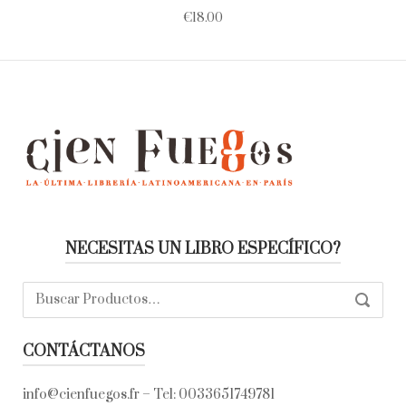
€
18.00
NECESITAS UN LIBRO ESPECÍFICO?
Buscar:
SEARC
CONTÁCTANOS
info@cienfuegos.fr
– Tel:
0033651749781