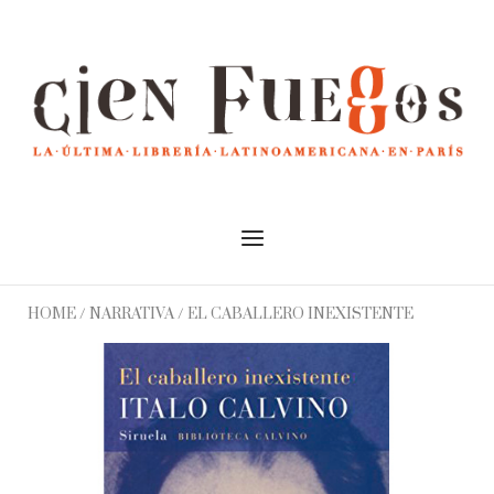
Skip
to
Home
content
Menu
HOME
/
NARRATIVA
/ EL CABALLERO INEXISTENTE