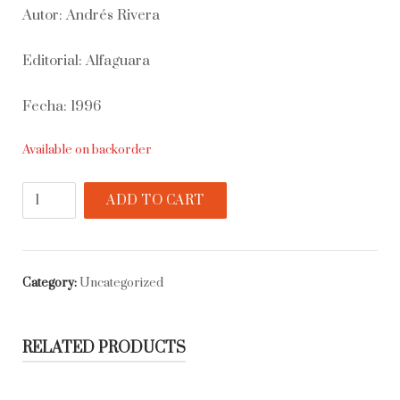
Autor: Andrés Rivera
Editorial: Alfaguara
Fecha: 1996
Available on backorder
El
ADD TO CART
amigo
de
Baudelaire
quantity
Category:
Uncategorized
RELATED PRODUCTS