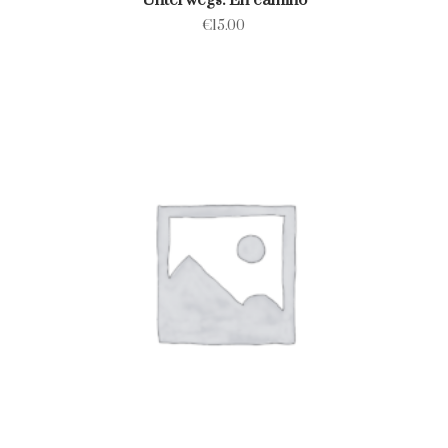
Unterwegs. En camino
€
15.00