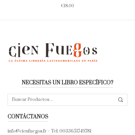
€
18.00
NECESITAS UN LIBRO ESPECÍFICO?
Buscar:
SEARC
CONTÁCTANOS
info@cienfuegos.fr
– Tel:
0033651749781