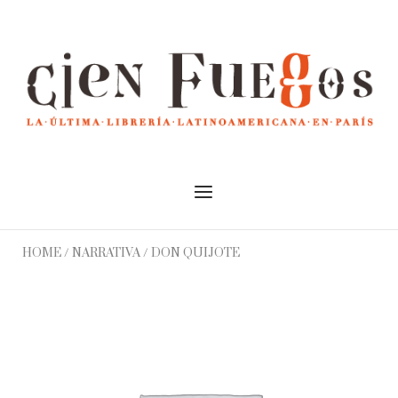
Skip
to
Home
content
Menu
HOME
/
NARRATIVA
/ DON QUIJOTE