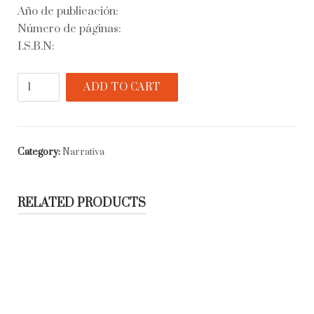
Año de publicación:
Número de páginas:
I.S.B.N:
Don
ADD TO CART
Quijote
quantity
Category:
Narrativa
RELATED PRODUCTS