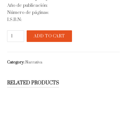
Año de publicación:
Número de páginas:
I.S.B.N:
Doce
ADD TO CART
cuentos
peregrinos
quantity
Category:
Narrativa
RELATED PRODUCTS