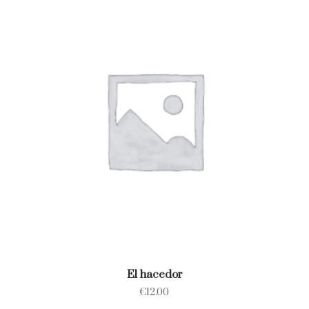
El hacedor
€
12.00