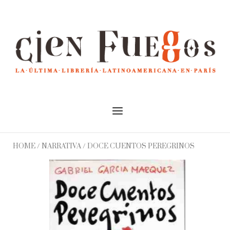
Skip
to
Home
content
Menu
HOME
/
NARRATIVA
/ DOCE CUENTOS PEREGRINOS