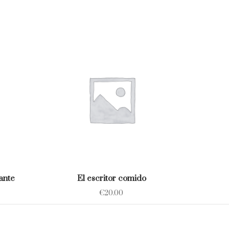
ante
El escritor comido
€
20.00