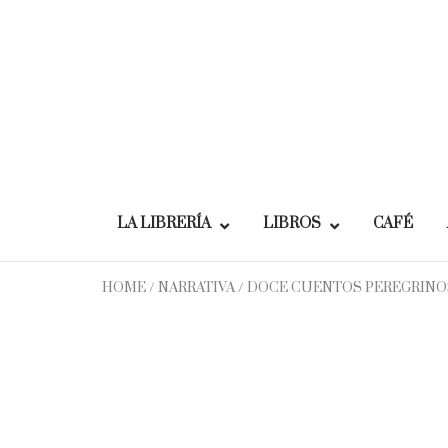
Skip
to
content
LA LIBRERÍA
LIBROS
CAFÉ
HOME
/
NARRATIVA
/ DOCE CUENTOS PEREGRINO