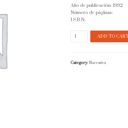
Año de publicación: 1992
Número de páginas:
I.S.B.N:
Doce
ADD TO CAR
cuentos
peregrinos
quantity
Category:
Narrativa