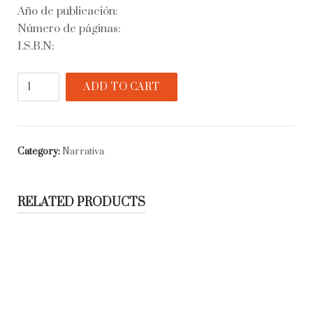
Año de publicación:
Número de páginas:
I.S.B.N:
Divina
ADD TO CART
comedia
y
Vida
nueva
Category:
Narrativa
quantity
RELATED PRODUCTS