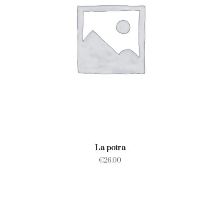
La potra
€
26.00