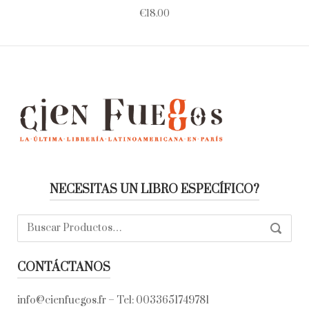
€
18.00
NECESITAS UN LIBRO ESPECÍFICO?
Buscar:
SEARC
CONTÁCTANOS
info@cienfuegos.fr
– Tel:
0033651749781