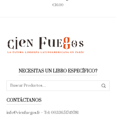
€
16.00
NECESITAS UN LIBRO ESPECÍFICO?
Buscar:
SEARC
CONTÁCTANOS
info@cienfuegos.fr
– Tel:
0033651749781