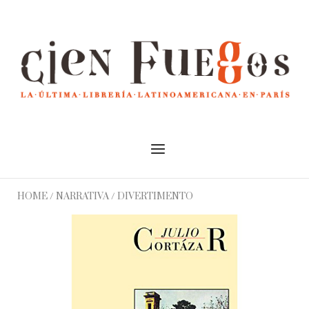
Skip
to
Home
content
Menu
HOME
/
NARRATIVA
/ DIVERTIMENTO