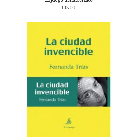
El juego del laberinto
€
18.00