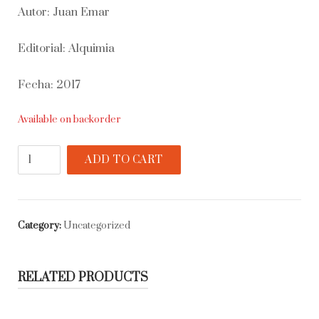
Autor: Juan Emar
Editorial: Alquimia
Fecha: 2017
Available on backorder
Diarios
ADD TO CART
de
viaje
quantity
Category:
Uncategorized
RELATED PRODUCTS