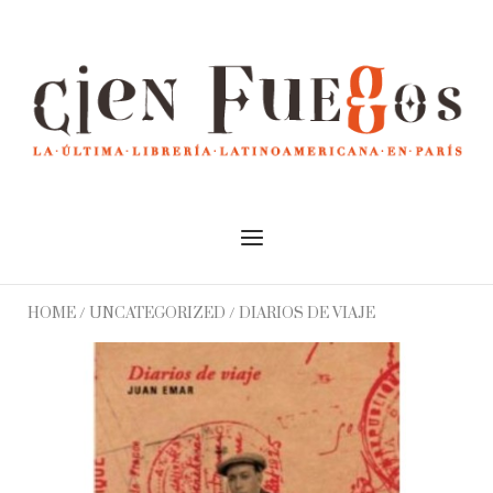
Skip
to
Home
content
Menu
HOME
/
UNCATEGORIZED
/ DIARIOS DE VIAJE