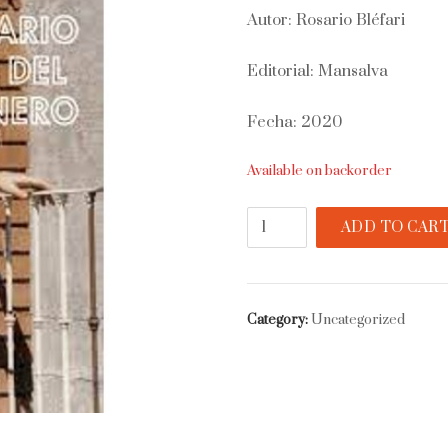
Autor: Rosario Bléfari
Editorial: Mansalva
Fecha: 2020
Available on backorder
Diario
ADD TO CAR
del
dinero
quantity
Category:
Uncategorized