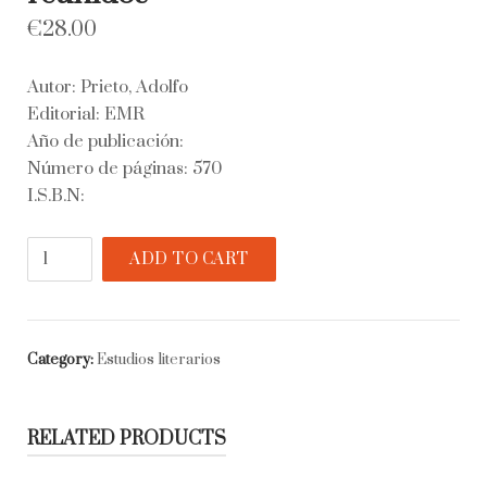
€
28.00
Autor: Prieto, Adolfo
Editorial: EMR
Año de publicación:
Número de páginas: 570
I.S.B.N:
Conocimiento
ADD TO CART
de
la
literatura
argentina.
Category:
Estudios literarios
Estudios
literarios
reunidos
RELATED PRODUCTS
quantity