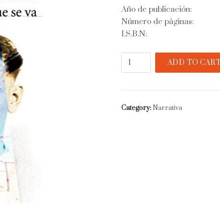
Año de publicación:
Número de páginas:
I.S.B.N:
Como
ADD TO CAR
la
sombra
que
se
Category:
Narrativa
va
quantity