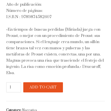
Año de publicación:
Número de páginas:
I.S.B.N : 9789874582607
«En tiempos de buscas perdidas (Miríada) juega con
Proust, o mejor con un procedimiento de Proust: sus
comparaciones. Si el lenguaje crea mundo, un sillón
tiene brazos tal vez con manos y pulseras y las
metáforas de Proust existen, concretas, una por una.
Magnus provoca una risa que trasciende el festejo del
ingenio. La risa como emoción profunda.» Drucaroff,
Elsa.
Combray
ADD TO CART
quantity
Category:
Narrativa