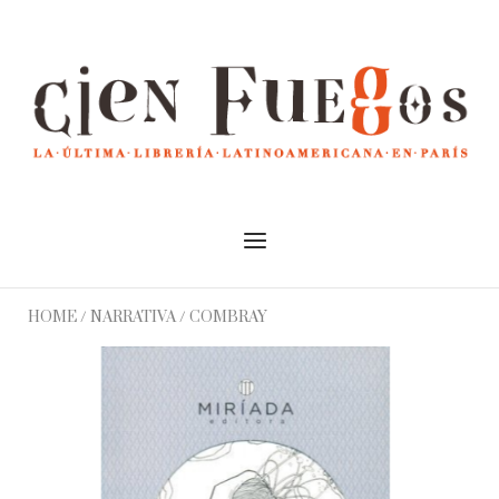
Skip
to
Home
content
Menu
HOME
/
NARRATIVA
/ COMBRAY