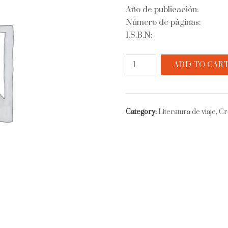
Año de publicación:
Número de páginas:
I.S.B.N:
Ciudades
ADD TO CAR
escritas:
crónicas
desde
EEUU
Category:
Literatura de viaje, C
quantity