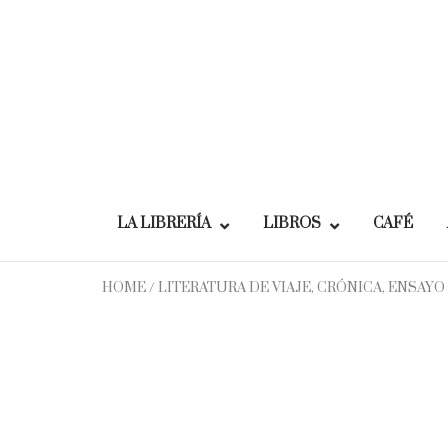
Skip
to
content
LA LIBRERÍA
LIBROS
CAFÉ
HOME
/
LITERATURA DE VIAJE, CRÓNICA, ENSAYO