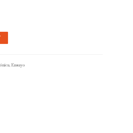
T
rónica, Ensayo