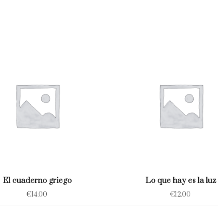
formación
del
Lenguaje
hasta
nuestros
días.
Romancero
General
ó
colección
de
Romances
castellanos
anteriores
al
siglo
El cuaderno griego
Lo que hay es la luz
XVIII,
€
14.00
€
12.00
I.
quantity