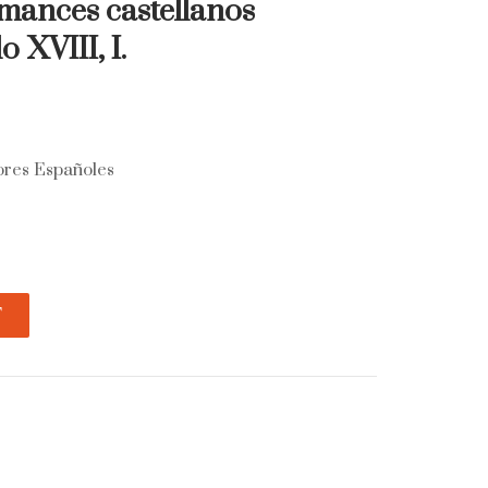
mances castellanos
o XVIII, I.
tores Españoles
T