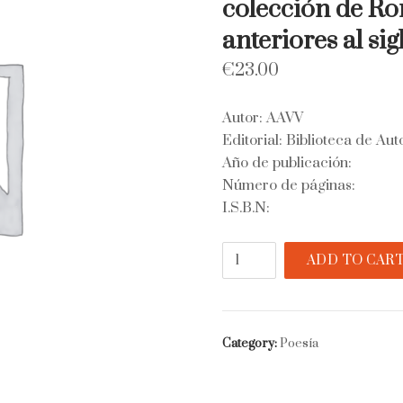
colección de Ro
anteriores al sigl
€
23.00
Autor: AAVV
Editorial: Biblioteca de Au
Año de publicación:
Número de páginas:
I.S.B.N:
Biblioteca
ADD TO CAR
de
Autores
Españoles,
tomo
Category:
Poesía
X.
Desde
la