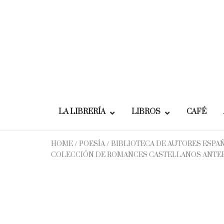
Skip
to
content
LA LIBRERÍA
LIBROS
CAFÉ
HOME
/
POESÍA
/ BIBLIOTECA DE AUTORES ESPA
COLECCIÓN DE ROMANCES CASTELLANOS ANTERIOR