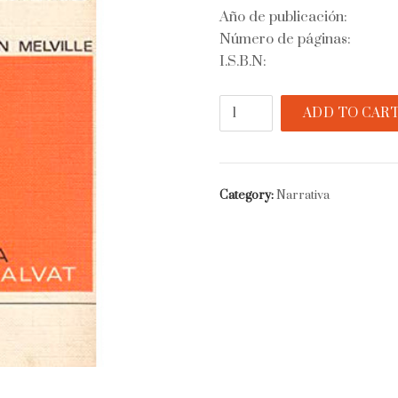
Año de publicación:
Número de páginas:
I.S.B.N:
Benito
ADD TO CAR
Cereno
quantity
Category:
Narrativa