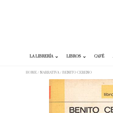
Skip
to
content
LA LIBRERÍA
LIBROS
CAFÉ
HOME
/
NARRATIVA
/ BENITO CERENO