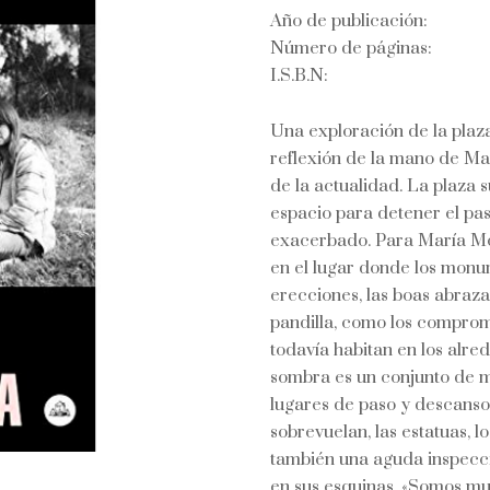
Año de publicación:
Número de páginas:
I.S.B.N:
Una exploración de la plaz
reflexión de la mano de Mar
de la actualidad. La plaza su
espacio para detener el pas
exacerbado. Para María Mo
en el lugar donde los monu
erecciones, las boas abraza
pandilla, como los compromi
todavía habitan en los alred
sombra es un conjunto de m
lugares de paso y descanso 
sobrevuelan, las estatuas, l
también una aguda inspecci
en sus esquinas. «Somos m