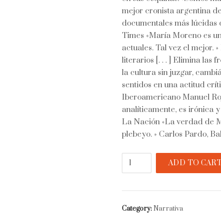
mejor cronista argentina de
documentales más lúcidas d
Times «María Moreno es un
actuales. Tal vez el mejor. 
literarios [. . . ] Elimina l
la cultura sin juzgar, cambi
sentidos en una actitud crít
Iberoamericano Manuel Roj
analíticamente, es irónica y
La Nación «La verdad de Mo
plebeyo. » Carlos Pardo, Bab
Banco
ADD TO CAR
a
la
sombra
quantity
Category:
Narrativa