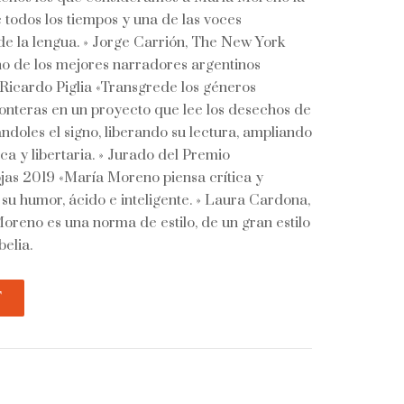
 todos los tiempos y una de las voces
e la lengua. » Jorge Carrión, The New York
o de los mejores narradores argentinos
» Ricardo Piglia «Transgrede los géneros
as fronteras en un proyecto que lee los desechos de
ándoles el signo, liberando su lectura, ampliando
ica y libertaria. » Jurado del Premio
as 2019 «María Moreno piensa crítica y
 su humor, ácido e inteligente. » Laura Cardona,
reno es una norma de estilo, de un gran estilo
elia.
T