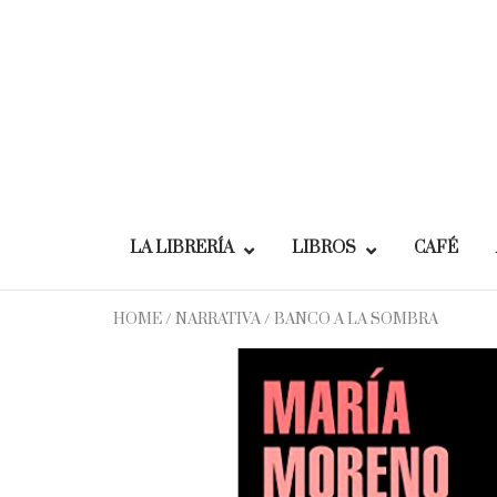
Skip
to
content
LA LIBRERÍA
LIBROS
CAFÉ
HOME
/
NARRATIVA
/ BANCO A LA SOMBRA