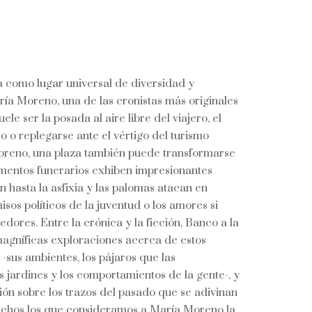
a como lugar universal de diversidad y
ía Moreno, una de las cronistas más originales
ele ser la posada al aire libre del viajero, el
o o replegarse ante el vértigo del turismo
reno, una plaza también puede transformarse
mentos funerarios exhiben impresionantes
n hasta la asfixia y las palomas atacan en
sos políticos de la juventud o los amores si
edores. Entre la crónica y la ficción, Banco a la
agníficas exploraciones acerca de estos
-sus ambientes, los pájaros que las
os jardines y los comportamientos de la gente-, y
ón sobre los trazos del pasado que se adivinan
uchos los que consideramos a María Moreno la