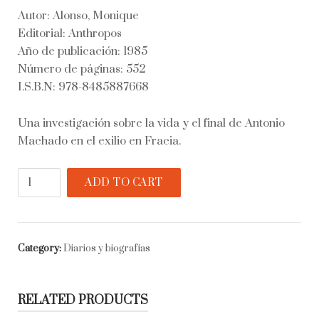
Autor: Alonso, Monique
Editorial: Anthropos
Año de publicación: 1985
Número de páginas: 552
I.S.B.N: 978-8485887668
Una investigación sobre la vida y el final de Antonio
Machado en el exilio en Fracia.
Antonio
ADD TO CART
Machado:
poeta
en
el
Category:
Diarios y biografías
exilio
quantity
RELATED PRODUCTS