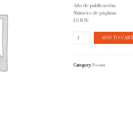
Año de publicación:
Número de páginas:
I.S.B.N:
Antología
ADD TO CAR
quantity
Category:
Poesía