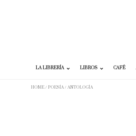
Skip
to
content
LA LIBRERÍA
LIBROS
CAFÉ
HOME
/
POESÍA
/ ANTOLOGÍA