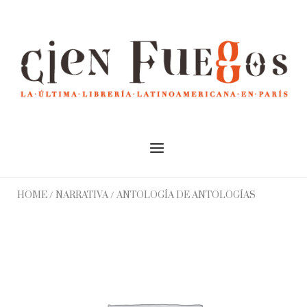
Skip
to
Home
content
Menu
HOME
/
NARRATIVA
/ ANTOLOGÍA DE ANTOLOGÍAS