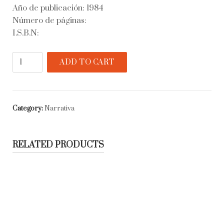
Año de publicación: 1984
Número de páginas:
I.S.B.N:
Antología
ADD TO CART
de
antologías
quantity
Category:
Narrativa
RELATED PRODUCTS