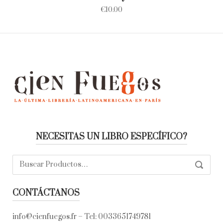
€
10.00
NECESITAS UN LIBRO ESPECÍFICO?
Buscar:
SEARC
CONTÁCTANOS
info@cienfuegos.fr
– Tel:
0033651749781