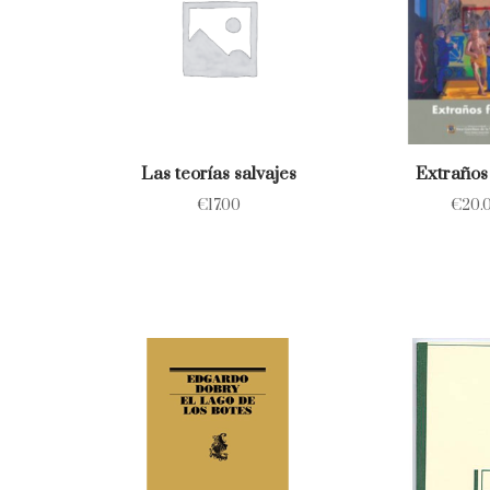
Las teorías salvajes
Extraños 
€
17.00
€
20.