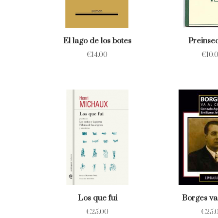
El lago de los botes
Preinsec
€
14.00
€
10.
Los que fui
Borges va 
€
25.00
€
25.