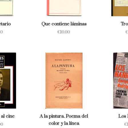
tario
Que contiene láminas
Tro
00
€
10.00
al cine
A la pintura. Poema del
Los 
color y la línea
00
€