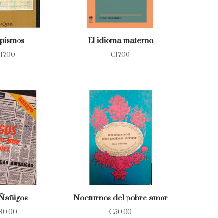
pismos
El idioma materno
€
17.00
€
17.00
Ñañigos
Nocturnos del pobre amor
80.00
€
50.00