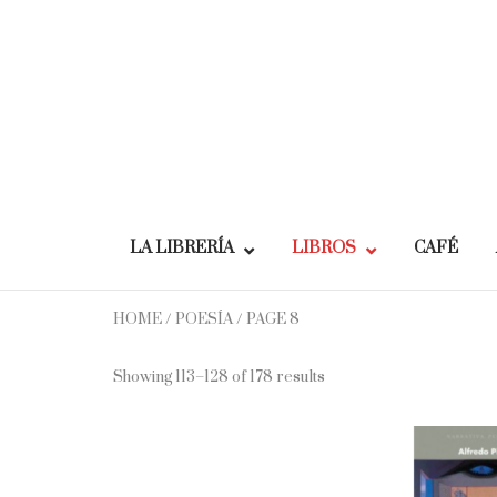
Skip
to
content
LA LIBRERÍA
LIBROS
CAFÉ
HOME
/
POESÍA
/ PAGE 8
Showing 113–128 of 178 results