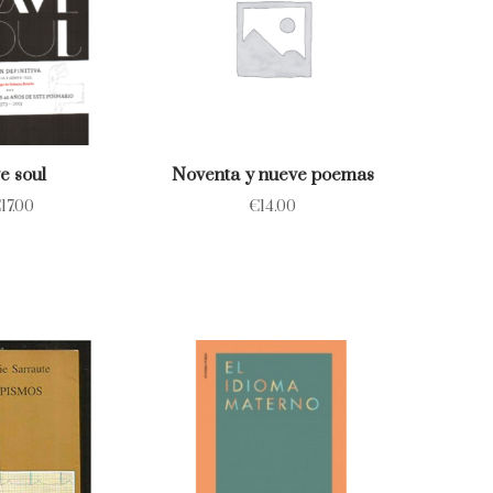
e soul
Noventa y nueve poemas
€
17.00
€
14.00