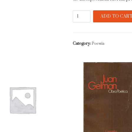
Tropismos
ADD TO CAR
quantity
Category:
Poesía