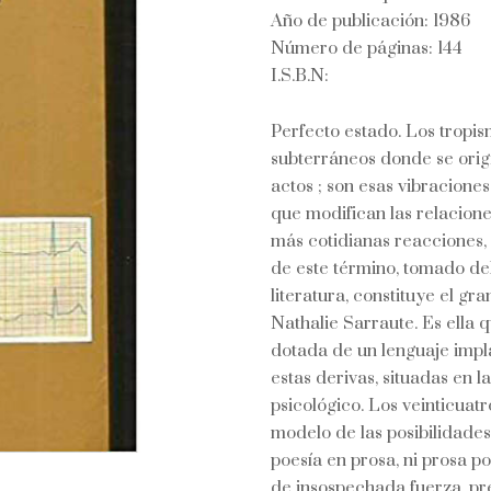
Año de publicación: 1986
Número de páginas: 144
I.S.B.N:
Perfecto estado. Los tropi
subterráneos donde se origi
actos ; son esas vibracione
que modifican las relacione
más cotidianas reacciones, 
de este término, tomado del 
literatura, constituye el gr
Nathalie Sarraute. Es ella 
dotada de un lenguaje impla
estas derivas, situadas en l
psicológico. Los veinticuat
modelo de las posibilidades
poesía en prosa, ni prosa po
de insospechada fuerza, pre