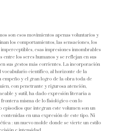
smos son esos movimientos apenas voluntarios y
nan los comportamientos, las sensaciones, los
s imperceptibles, esas impresiones innombrables
s entre los seres humanos y se reflejan en sus
en sus gestos más corrientes. La incorporación
vocabulario científico, al horizonte de la
an empeño y el gran logro de la obra toda de
quien, con penetrante y rigurosa atención,
cable y sutil, ha dado expresión literaria a
a frontera misma de lo fisiológico con lo
ro episodios que integran este volumen son un
 contenidas en una expresión de este tipo. Ni
ética : un nuevo molde donde se vierte un estilo
cisión e intensidad.