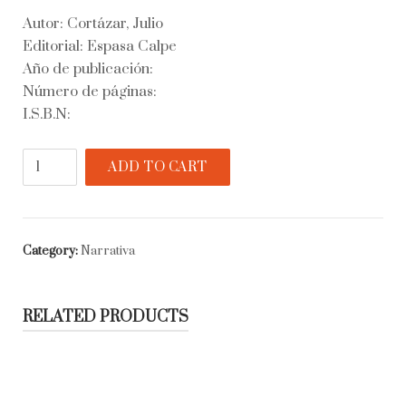
Autor: Cortázar, Julio
Editorial: Espasa Calpe
Año de publicación:
Número de páginas:
I.S.B.N:
Veredas
ADD TO CART
de
Buenos
Aires
y
Category:
Narrativa
otros
poemas
quantity
RELATED PRODUCTS