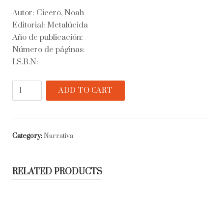
Autor: Cicero, Noah
Editorial: Metalúcida
Año de publicación:
Número de páginas:
I.S.B.N:
Trabajá.
ADD TO CART
Cuidá
a
tus
hijos.
Category:
Narrativa
Pagá...
quantity
RELATED PRODUCTS