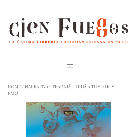
Skip
to
Home
content
Menu
HOME
/
NARRATIVA
/ TRABAJÁ. CUIDÁ A TUS HIJOS.
PAGÁ…