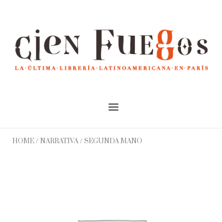
Skip
to
Home
content
Menu
HOME
/
NARRATIVA
/ SEGUNDA MANO