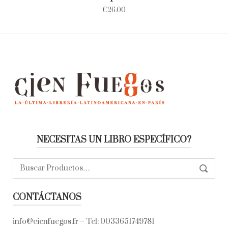
€
26.00
NECESITAS UN LIBRO ESPECÍFICO?
Buscar:
SEARC
CONTÁCTANOS
info@cienfuegos.fr
– Tel:
0033651749781