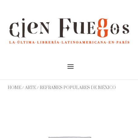
Skip
to
Home
content
Menu
HOME
/
ARTE
/ REFRANES POPULARES DE MÉXICO