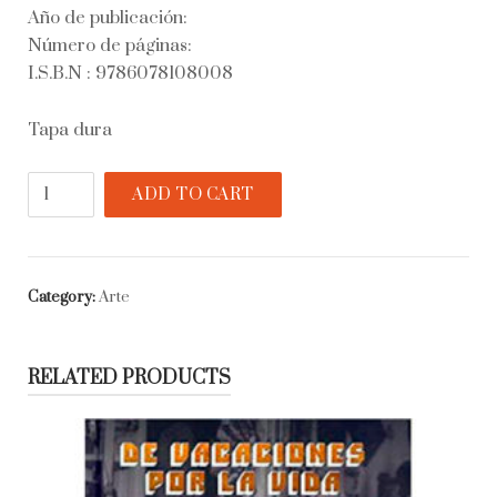
Año de publicación:
Número de páginas:
I.S.B.N : 9786078108008
Tapa dura
Refranes
ADD TO CART
populares
de
México
quantity
Category:
Arte
RELATED PRODUCTS