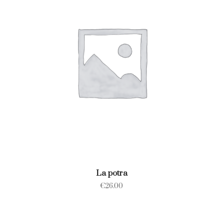
La potra
€
26.00