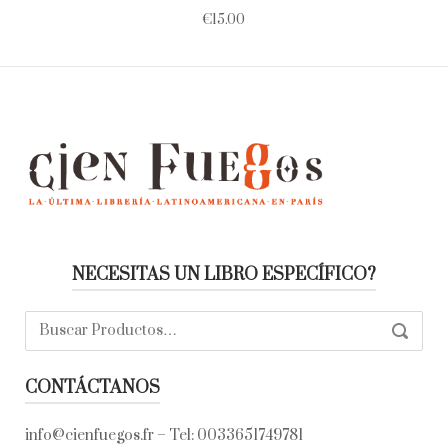
€
15.00
NECESITAS UN LIBRO ESPECÍFICO?
Buscar:
SEARC
CONTÁCTANOS
info@cienfuegos.fr
– Tel:
0033651749781