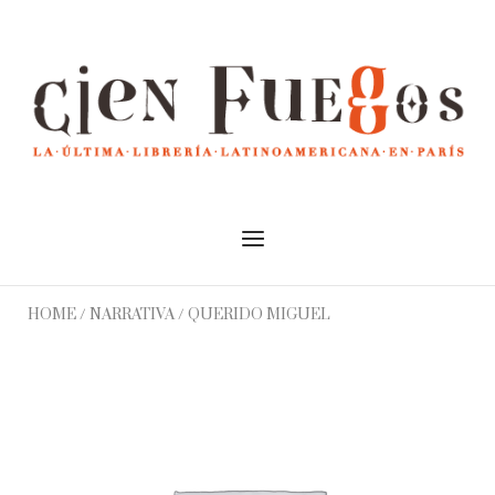
Skip
to
Home
content
Menu
HOME
/
NARRATIVA
/ QUERIDO MIGUEL