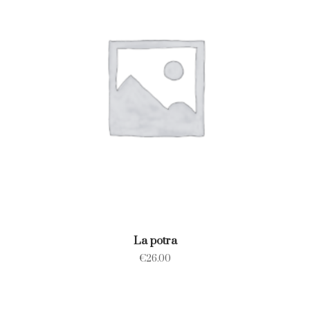
La potra
€
26.00