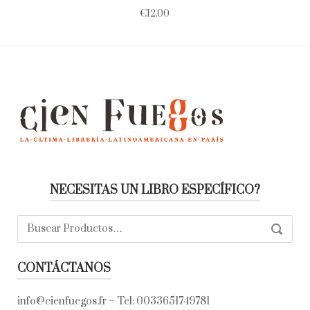
€
12.00
NECESITAS UN LIBRO ESPECÍFICO?
Buscar:
SEARC
CONTÁCTANOS
info@cienfuegos.fr
– Tel:
0033651749781