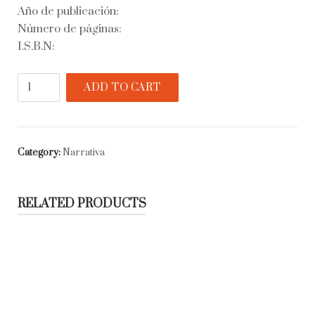
Año de publicación:
Número de páginas:
I.S.B.N:
Prosa
ADD TO CART
del
observatorio
quantity
Category:
Narrativa
RELATED PRODUCTS