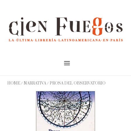
Skip
to
Home
content
Menu
HOME
/
NARRATIVA
/ PROSA DEL OBSERVATORIO