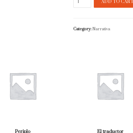
ADD TO CAR
quantity
Category:
Narrativa
Periplo
El traductor