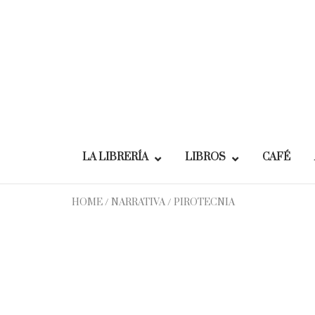
Skip
to
content
LA LIBRERÍA
LIBROS
CAFÉ
HOME
/
NARRATIVA
/ PIROTECNIA