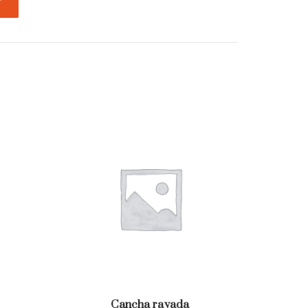
T
Cancha rayada