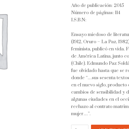
Año de publicación: 2015
Número de páginas: 114
I.S.B.N:
Ensayo miedoso de literatur
(1912, Oruro – La Paz, 1982)
feminista, publicó en vida.
de América Latina, junto c
(Chile). Edmundo Paz Soldá
fue olvidado hasta que se r
donde “…sus sesenta textos 
en el nuevo siglo, producto
cambios de sensibilidad y 
algunas ciudades en el occi
rechazo al contrato matrimon
mujer…”.
Pirotecnia