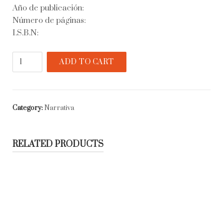
Año de publicación:
Número de páginas:
I.S.B.N:
Nuestro
ADD TO CART
mundo
muerto
quantity
Category:
Narrativa
RELATED PRODUCTS