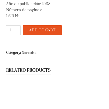
Año de publicación: 1988
Número de páginas:
I.S.B.N:
Los
ADD TO CART
parientes
de
Ester
quantity
Category:
Narrativa
RELATED PRODUCTS