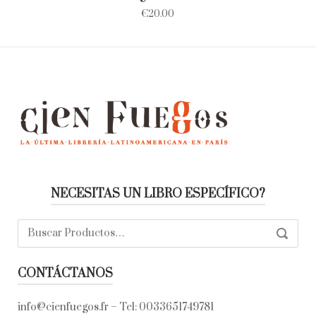
€
20.00
NECESITAS UN LIBRO ESPECÍFICO?
Buscar:
SEARC
CONTÁCTANOS
info@cienfuegos.fr
– Tel:
0033651749781