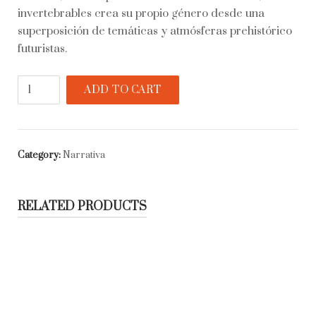
invertebrables crea su propio género desde una
superposición de temáticas y atmósferas prehistórico
futuristas.
Los
ADD TO CART
invertebrables
quantity
Category:
Narrativa
RELATED PRODUCTS