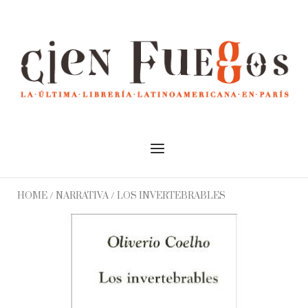
Skip
to
Home
content
Menu
HOME
/
NARRATIVA
/ LOS INVERTEBRABLES