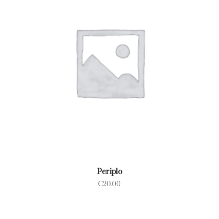
Periplo
€
20.00