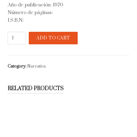
Año de publicación: 1970
Número de páginas:
I.S.B.N:
Las
ADD TO CART
cruces
sobre
el
agua
Category:
Narrativa
quantity
RELATED PRODUCTS