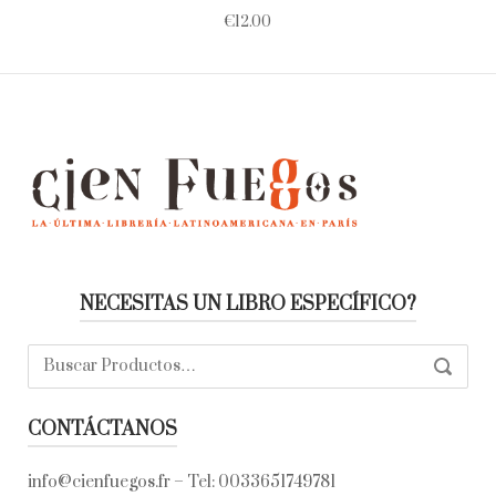
€
12.00
NECESITAS UN LIBRO ESPECÍFICO?
Buscar:
SEARC
CONTÁCTANOS
info@cienfuegos.fr
– Tel:
0033651749781