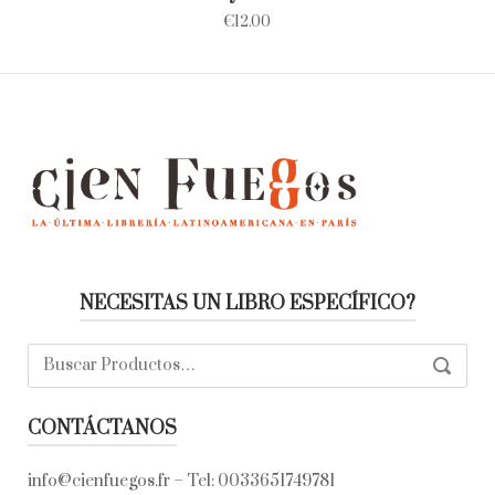
€
12.00
NECESITAS UN LIBRO ESPECÍFICO?
Buscar:
SEARC
CONTÁCTANOS
info@cienfuegos.fr
– Tel:
0033651749781