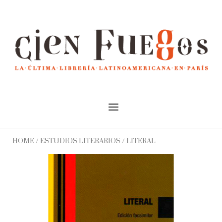
Skip
to
Home
content
Menu
HOME
/
ESTUDIOS LITERARIOS
/ LITERAL