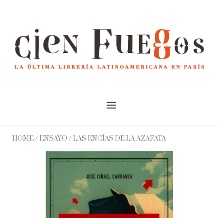
Skip
to
Home
content
Menu
HOME
/
ENSAYO
/ LAS ENCÍAS DE LA AZAFATA