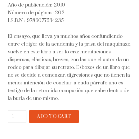
Año de publicación: 2010
Número de páginas: 202
I.S.B.N : 9786077534235
El ensayo, que lleva ya muchos años confundiendo
entre el rigor de la academia y la prisa del maquinazo,
vuelve en este libro a ser lo era: meditaciones
dispersas, elásticas, breves, con las que el autor da un
rodeo para dibujar su retrato. Esbozos de un libro que
no se decide a comenzar, digresiones que no tienen la
menor intención de concluir, a cada párrafo uno es
testigo de la retorcida compasión que cabe dentro de
la burla de uno mismo.
Las
ADD TO CART
encías
de
la