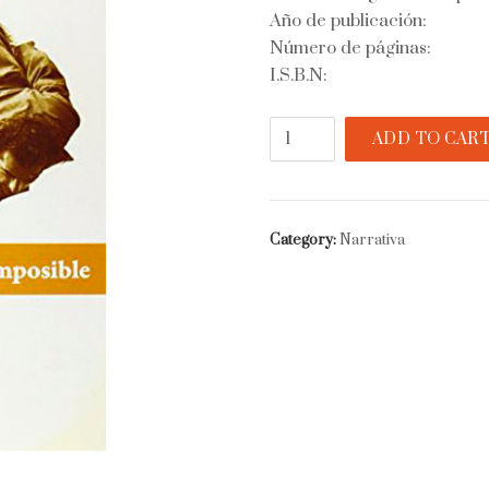
Año de publicación:
Número de páginas:
I.S.B.N:
La
ADD TO CAR
vida
imposible
quantity
Category:
Narrativa