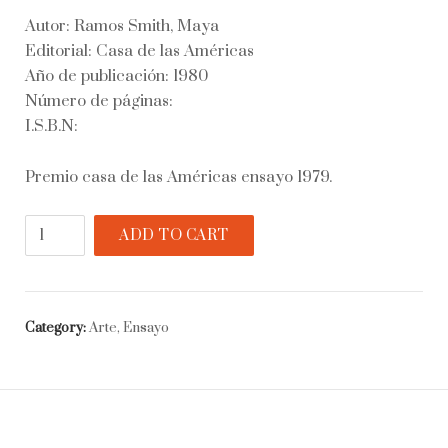
Autor: Ramos Smith, Maya
Editorial: Casa de las Américas
Año de publicación: 1980
Número de páginas:
I.S.B.N:
Premio casa de las Américas ensayo 1979.
La
ADD TO CART
danza
en
México
durante
Category:
Arte, Ensayo
la
época
colonial
quantity