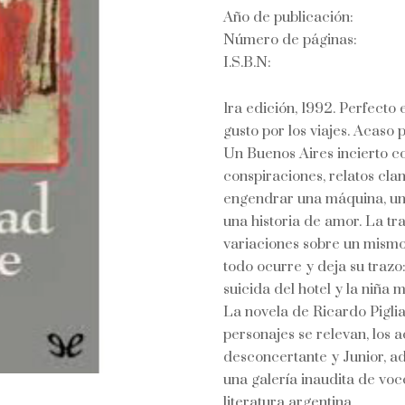
Año de publicación:
Número de páginas:
I.S.B.N:
1ra edición, 1992. Perfecto
gusto por los viajes. Acaso
Un Buenos Aires incierto co
conspiraciones, relatos cla
engendrar una máquina, un
una historia de amor. La tr
variaciones sobre un mismo
todo ocurre y deja su trazo:
suicida del hotel y la niña m
La novela de Ricardo Piglia,
personajes se relevan, los
desconcertante y Junior, ad
una galería inaudita de voc
literatura argentina.