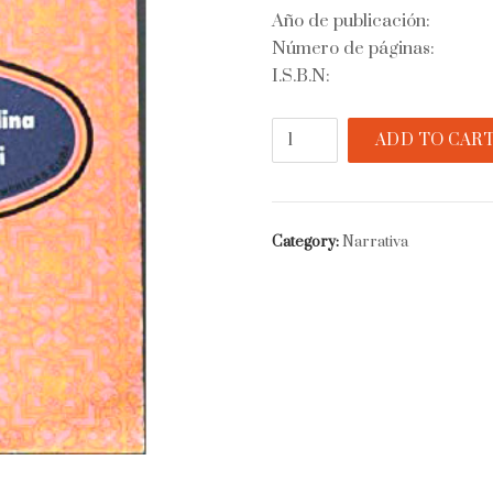
Año de publicación:
Número de páginas:
I.S.B.N:
La
ADD TO CAR
balada
del
álamo
carolina
Category:
Narrativa
quantity