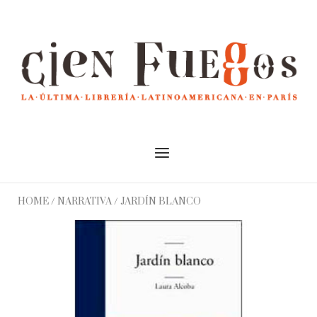
Skip
to
Home
content
Menu
HOME
/
NARRATIVA
/ JARDÍN BLANCO