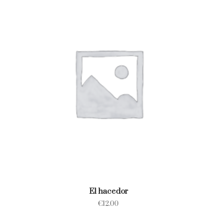
El hacedor
€
12.00