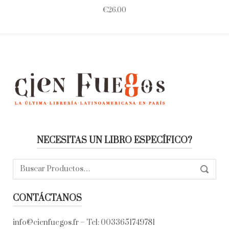
€
26.00
NECESITAS UN LIBRO ESPECÍFICO?
Buscar:
SEARC
CONTÁCTANOS
info@cienfuegos.fr
– Tel:
0033651749781