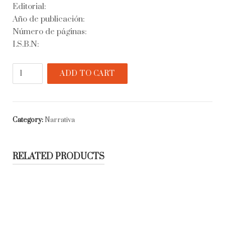
Editorial:
Año de publicación:
Número de páginas:
I.S.B.N:
Historia
ADD TO CART
universal
de
la
infamia
Category:
Narrativa
quantity
RELATED PRODUCTS