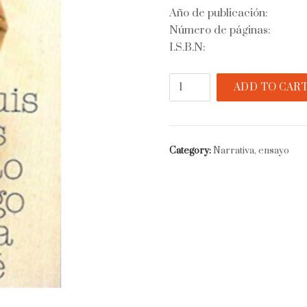
Año de publicación:
Número de páginas:
I.S.B.N:
Evaristo
ADD TO CAR
Carriego
quantity
Category:
Narrativa, ensayo