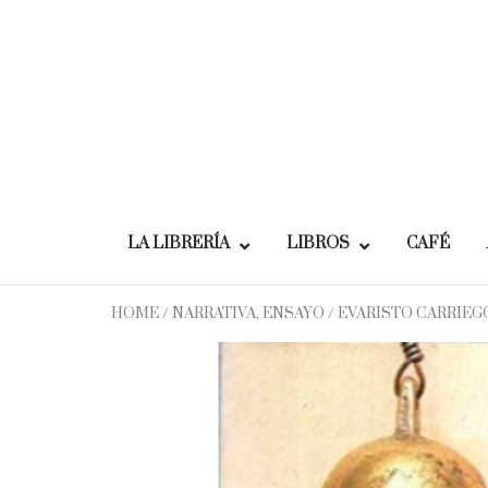
Skip
to
content
LA LIBRERÍA
LIBROS
CAFÉ
HOME
/
NARRATIVA, ENSAYO
/ EVARISTO CARRIEG