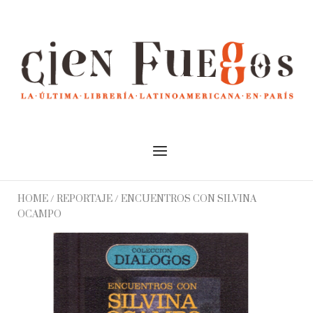
Skip
to
Home
content
Menu
HOME
/
REPORTAJE
/ ENCUENTROS CON SILVINA
OCAMPO