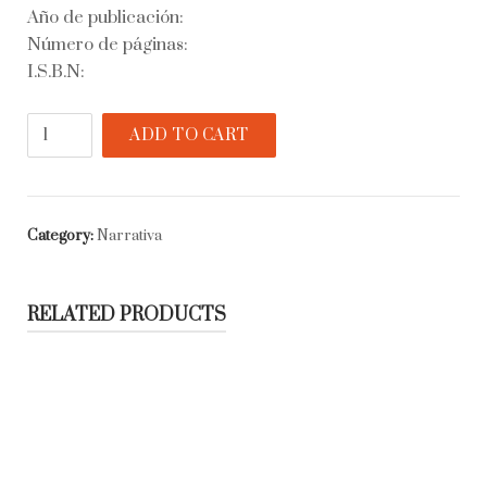
Año de publicación:
Número de páginas:
I.S.B.N:
El
ADD TO CART
recurso
del
método
quantity
Category:
Narrativa
RELATED PRODUCTS