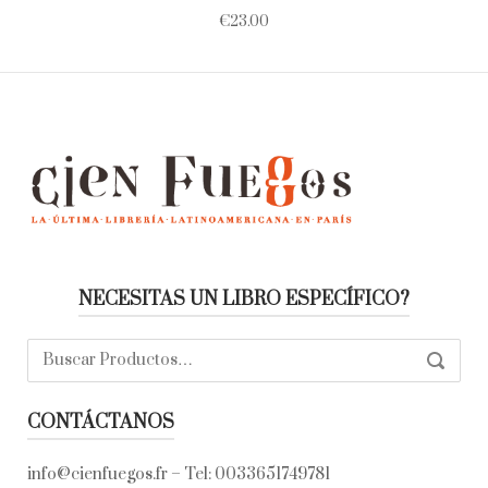
€
23.00
NECESITAS UN LIBRO ESPECÍFICO?
Buscar:
SEARC
CONTÁCTANOS
info@cienfuegos.fr
– Tel:
0033651749781