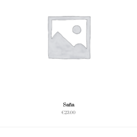
Saña
€
23.00