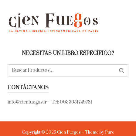
NECESITAS UN LIBRO ESPECÍFICO?
Buscar:
SEARC
CONTÁCTANOS
info@cienfuegos.fr
– Tel:
0033651749781
Copyright © 2026 Cien Fuegos
Theme by
Puro