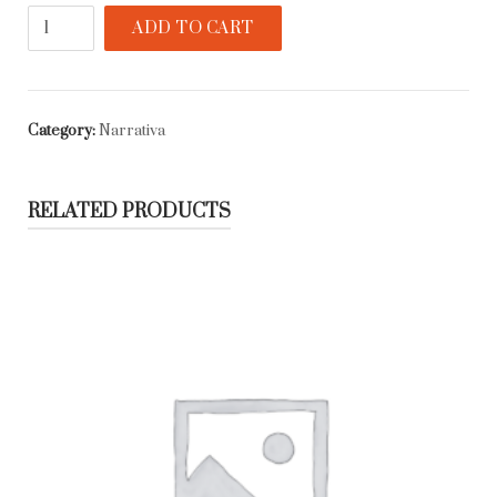
El
ADD TO CART
límite
inferior
quantity
Category:
Narrativa
RELATED PRODUCTS