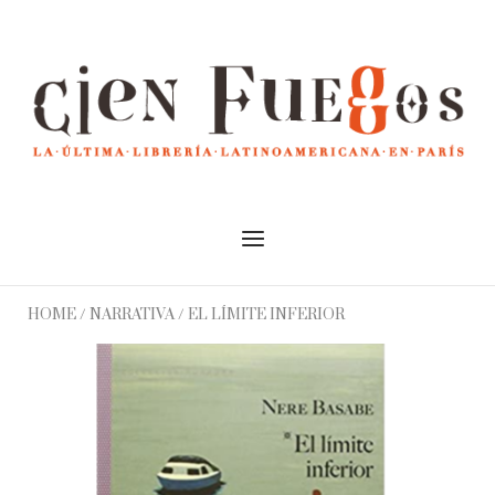
Skip
to
Home
content
Menu
HOME
/
NARRATIVA
/ EL LÍMITE INFERIOR