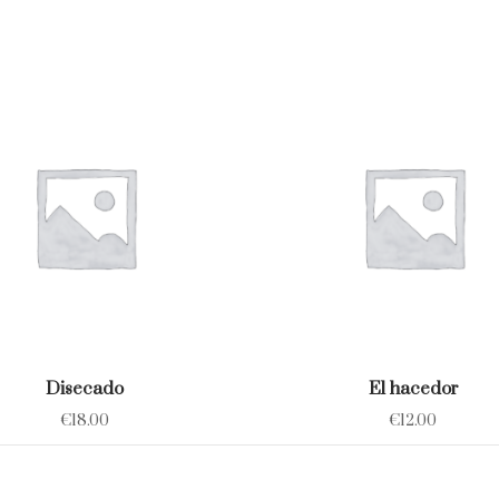
Disecado
El hacedor
€
18.00
€
12.00