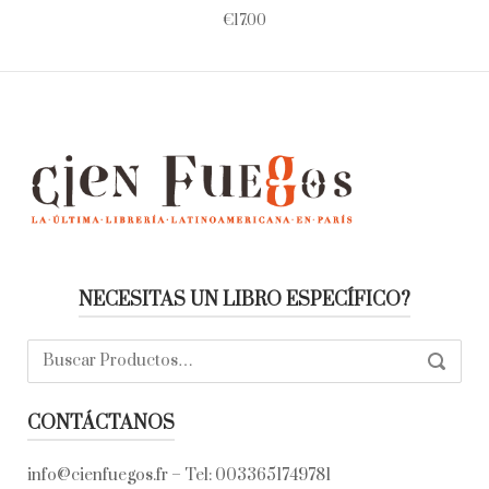
€
17.00
NECESITAS UN LIBRO ESPECÍFICO?
Buscar:
SEARC
CONTÁCTANOS
info@cienfuegos.fr
– Tel:
0033651749781