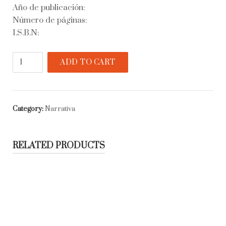
Año de publicación:
Número de páginas:
I.S.B.N:
El
ADD TO CART
bordo
quantity
Category:
Narrativa
RELATED PRODUCTS