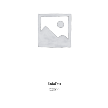
Estafen
€
26.00