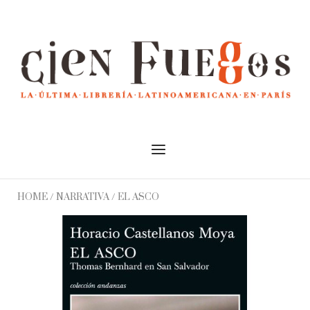
Skip
to
Home
content
Menu
HOME
/
NARRATIVA
/ EL ASCO