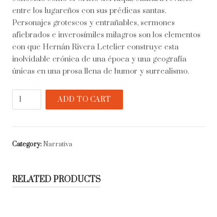
entre los lugareños con sus prédicas santas.
Personajes grotescos y entrañables, sermones
afiebrados e inverosímiles milagros son los elementos
con que Hernán Rivera Letelier construye esta
inolvidable crónica de una época y una geografía
únicas en una prosa llena de humor y surrealismo.
El
ADD TO CART
arte
de
la
resurrección
Category:
Narrativa
quantity
RELATED PRODUCTS