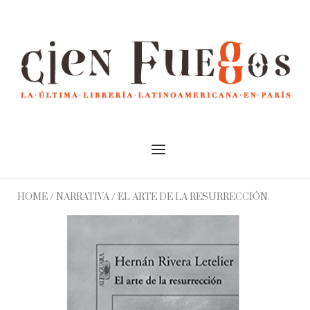
Skip
to
Home
content
Menu
HOME
/
NARRATIVA
/ EL ARTE DE LA RESURRECCIÓN