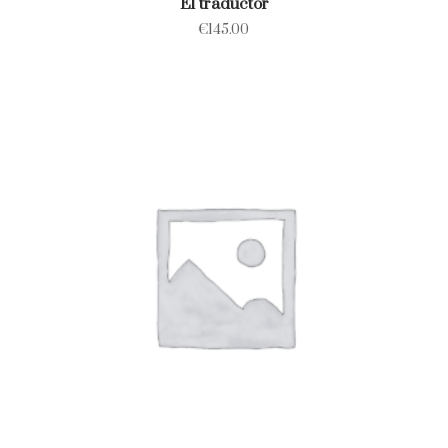
El traductor
€
145.00