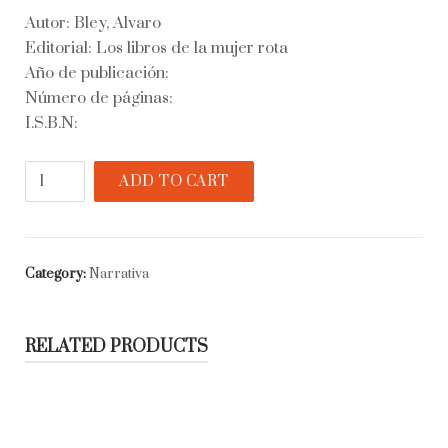
Autor: Bley, Alvaro
Editorial: Los libros de la mujer rota
Año de publicación:
Número de páginas:
I.S.B.N:
Discursos
ADD TO CART
desde
la
juventud
contemporánea
Category:
Narrativa
quantity
RELATED PRODUCTS